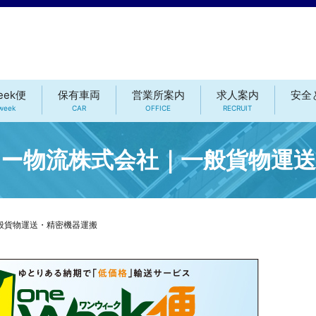
eek便
保有車両
営業所案内
求人案内
安全
week
CAR
OFFICE
RECRUIT
ー物流株式会社｜一般貨物運送
般貨物運送・精密機器運搬